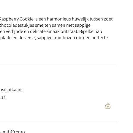
aspberry Cookie is een harmonieus huwelijk tussen zoet
te chocoladestukjes smelten samen met sappige
n verfijnde en delicate smaak ontstaat. Bij elke hap
colade en de verse, sappige frambozen die een perfecte
nsichtkaart
1,75
vanaf 40 euro