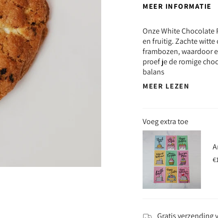
MEER INFORMATIE
Onze White Chocolate R
en fruitig. Zachte wit
frambozen, waardoor ee
proef je de romige cho
balans
MEER LEZEN
Voeg extra toe
A
€
Gratis verzending 