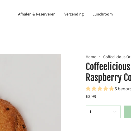
Afhalen & Reserveren
Verzending
Lunchroom
Home
Coffeelicious O
Coffeelicious
Raspberry C
5 beoor
€3,99
1