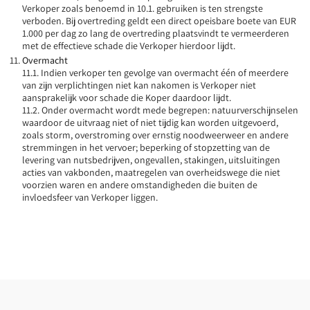
Verkoper zoals benoemd in 10.1. gebruiken is ten strengste
verboden. Bij overtreding geldt een direct opeisbare boete van EUR
1.000 per dag zo lang de overtreding plaatsvindt te vermeerderen
met de effectieve schade die Verkoper hierdoor lijdt.
Overmacht
11.1. Indien verkoper ten gevolge van overmacht één of meerdere
van zijn verplichtingen niet kan nakomen is Verkoper niet
aansprakelijk voor schade die Koper daardoor lijdt.
11.2. Onder overmacht wordt mede begrepen: natuurverschijnselen
waardoor de uitvraag niet of niet tijdig kan worden uitgevoerd,
zoals storm, overstroming over ernstig noodweerweer en andere
stremmingen in het vervoer; beperking of stopzetting van de
levering van nutsbedrijven, ongevallen, stakingen, uitsluitingen
acties van vakbonden, maatregelen van overheidswege die niet
voorzien waren en andere omstandigheden die buiten de
invloedsfeer van Verkoper liggen.